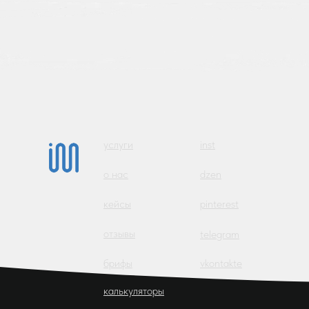
услуги
inst
о нас
dzen
кейсы
pinterest
отзывы
telegram
брифы
vkontakte
калькуляторы