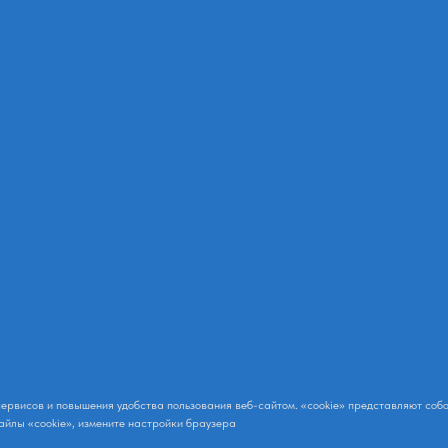
и сервисов и повышения удобства пользования веб-сайтом. «сookie» представляют с
айлы «cookie», измените настройки браузера