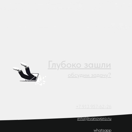
Глубоко зашли
обсудим задачу?
+7 913 957-62-26
info@ivanovpro.ru
whatsapp