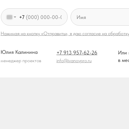
+7
Нажимая на кнопку «Отправить», я даю согласие на обработк
Юлия Калинина
+7 913 957-62-26
Или 
в ме
менеджер проектов
info@ivanovpro.ru