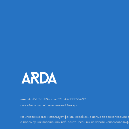
инн 543151390124 огрн 321547600095692
способы оплаты: безналичный без ндс
ип игнатенко а.а. использует файлы «cookie», с целью персонализаци
о предыдущих посещениях веб-сайта. Если вы не хотите использовать ф