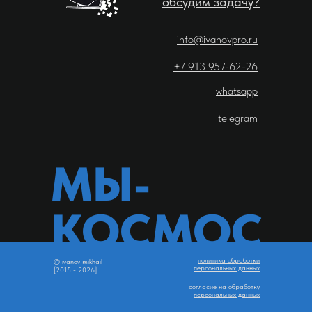
обсудим задачу?
info@ivanovpro.ru
+7 913 957-62-26
whatsapp
telegram
МЫ-
КОСМОС
политика обработки
© ivanov mikhail
персональных данных
[2015 - 2026]
согласие на обработку
персональных данных