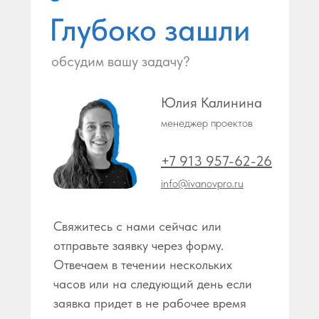
в Находке
Амуре
Глубоко зашли
в Невинномысске
в Копейске
в Нефтекамске
в Королёве
в Нефтеюганске
в Костроме
обсудим вашу задачу?
в Нижневартовске
в Красногорске
в Нижнекамске
в Краснодаре
Юлия Калинина
в Нижнем Новгороде
в Красноярске
в Нижнем Тагиле
в Кургане
менеджер проектов
в Новокузнецке
в Курске
в Нижним Новгороде
в Кызыле
+7 913 957-62-26
Р
info@ivanovpro.ru
в Новороссийске
в Новосибирске
в Раменском
в Новочебоксарске
в Реутове
Свяжитесь с нами сейчас или
в Новочеркасске
в Ростове-на-Дону
отправьте заявку через форму.
в Новошахтинске
в Рубцовске
Отвечаем в течении нескольких
в Новый Уренгой
в Рыбинске
часов или на следующий день если
в Ногинске
в Рязани
заявка придет в не рабочее время
в Норильске