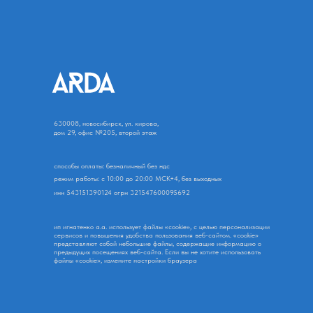
630008, новосибирск, ул. кирова,
дом 29, офис №205, второй этаж
способы оплаты: безналичный без ндс
режим работы: с 10:00 до 20:00 МСК+4, без выходных
инн 543151390124 огрн 321547600095692
ип игнатенко а.а. использует файлы «cookie», с целью персонализации
сервисов и повышения удобства пользования веб-сайтом. «сookie»
представляют собой небольшие файлы, содержащие информацию о
предыдущих посещениях веб-сайта. Если вы не хотите использовать
файлы «cookie», измените настройки браузера