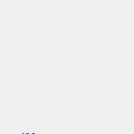
в Прокопьевске
в Стерлитамаке
в Пскове
в Сургуте
в Пушкино
в Сызрани
в Пензе
в Сыктывкаре
Т
Ш
в Таганроге
в Шахты
в Тамбове
в Щёлково
в Твери
в Тобольске
в Тольятти
Э
в Томске
в Электростали
в Туле
в Элиста
в Тюмени
в Энгельсе
У
в Улан-Удэ