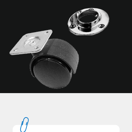
в Иркутске
в Йошкар-Оле
М
К
в Магнитогорске
в Майкопе
в Казане
в Махачкале
в Калининграде
в Миасс
в Калуге
в Михайловске
в Каменск-
в Москве
Уральский
в Мурманске
в Камышин
в Муроме
в Каспийске
в Мытищи
в
Кемерово
в Керчи
Н
в Кирове
в Кисловодске
в Набережных Челнах
в Коврове
в Назрани
в Коломне
в Нальчике
в Комсомольск-на-