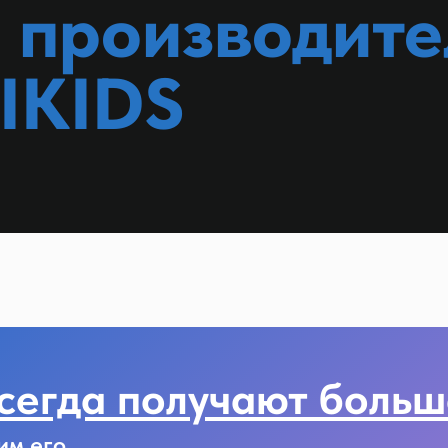
я производите
ZIKIDS
сегда получают больш
им его