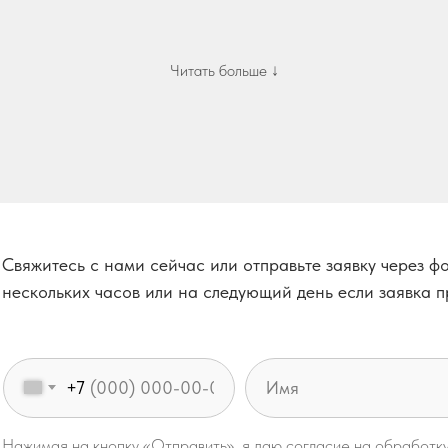
Читать больше ↓
кт (и как этого избежать)
 по шаблону:
 спроса
тики
Свяжитесь с нами сейчас или отправьте заявку через ф
нескольких часов или на следующий день если заявка п
ка и нулевая окупаемость.
у полей», а комплекс из 17 этапов.
+7
Нажимая на кнопку «Отправить», я даю согласие на обработк