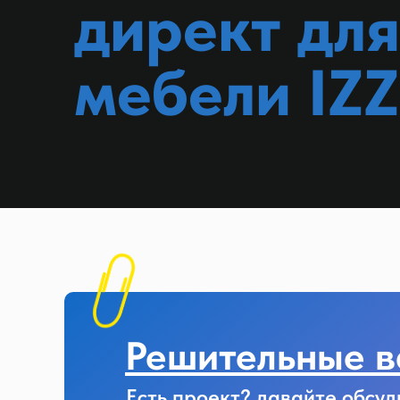
директ дл
мебели IZ
Решительные в
Есть проект? давайте обсуд