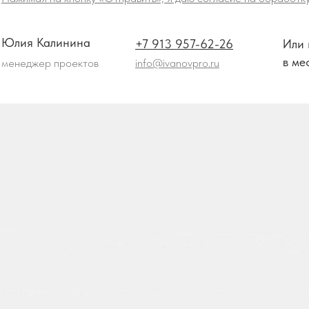
s и KeyCollector
Юлия Калинина
+7 913 957-62-26
Или 
в ме
менеджер проектов
info@ivanovpro.ru
олокации до типа устройства
ые сегмента:
нализированными объявлениями.
й → ключевые фразы
иона/услуги
на 220% после реструктуризации 12 000 ключей