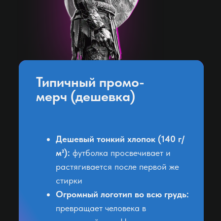
Ю
в Ульяновске
в Уссурийске
в Южно-
в Уфе
Сахалинске
Я
Х
в Якутске
Типичный промо-
в Хабаровске
мерч (дешевка)
в Ханты-Мансийске
в Химках
Ч
Дешевый тонкий хлопок (140 г/
м²):
футболка просвечивает и
в Чебоксарах
растягивается после первой же
в Челябинске
стирки
в Череповеце
в Черкесске
Огромный логотип во всю грудь:
в Чите
превращает человека в