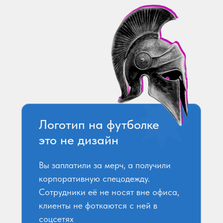
Логотип на футболке
это не дизайн
Вы заплатили за мерч, а получили
корпоративную спецодежду.
Сотрудники её не носят вне офиса,
клиенты не фоткаются с ней в
соцсетях