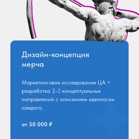
Дизайн-концепция
мерча
Маркетинговое исследование ЦА +
разработка 2-3 концептуальных
направлений с описанием идеологии
каждого.
от 50 000 ₽