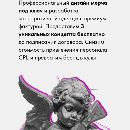
Профессиональный
дизайн мерча
в Березники
под ключ
и разработка
в Бийске
Даю согласие на обработку моих персональных
Е
корпоративной одежды с премиум-
данных ИП Игнатенко А.А. в целях обработки
в Благовещенске
заявки и обратной связи. Политика
конфиденциальности -
по ссылке
фактурой. Предоставим
3
в Евпатории
в Братске
в Екатеринбурге
уникальных концепта бесплатно
в Брянске
Обсудить проект
в Ессентуках
до подписания договора. Снизим
стоимость привлечения персонала
Ж
В
CPL и превратим бренд в культ
в Великом Новгороде
в Жуковском
в Видное
в Владивостоке
З
в Владикавказе
в Златоусте
И
Л
в Иваново
в Липецке
в Ижевске
в Люберцы