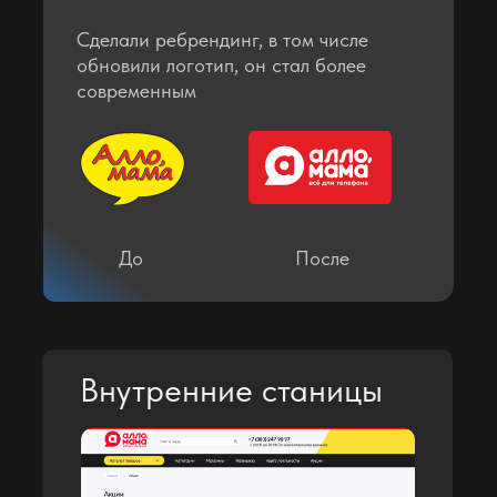
Ю
в Ульяновске
Сделали ребрендинг, в том числе
в Уссурийске
в Южно-
обновили логотип, он стал более
в Уфе
Сахалинске
современным
Я
Х
в Якутске
в Хабаровске
в Ханты-Мансийске
в Химках
До
После
Ч
в Чебоксарах
Внутренние станицы
в Челябинске
в Череповеце
в Черкесске
в Чите