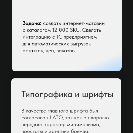
в Ноябрьске
С
О
Задача:
создать интернет-магазин
в Салавате
в Обнинске
с каталогом 12 000 SKU. Сделать
в Самаре
в Одинцово
интеграцию с 1С предприятием
в Санкт-в
в Октябрьский
для автоматических выгрузок
Петербурге
в Омске
астаткок, цен, заказов
в Саранске
в Оре
в Саратове
в Оренбурге
в Севастополе
в Орехово-Зуево
в Северодвинске
в Орске
в Северске
в Сергиев Посаде
Типографика и шрифты
П
в Серпухове
в Симферополе
в Первоуральске
В качестве главного шрифта был
в Смоленске
в Перми
согласован LATO, так как он хорошо
в Сочи
в Петрозаводске
передает характер минимализма,
в Ставрополе
в Подольске
простоты и эстетики бренда.
в Старом Осколе